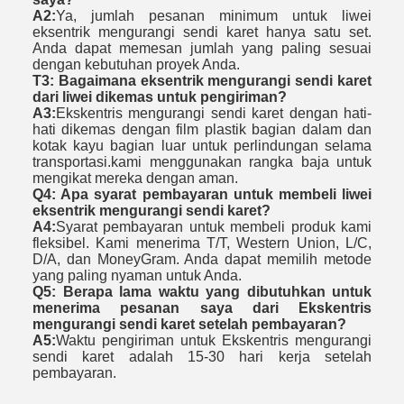
A2:
Ya, jumlah pesanan minimum untuk liwei
eksentrik mengurangi sendi karet hanya satu set.
Anda dapat memesan jumlah yang paling sesuai
dengan kebutuhan proyek Anda.
T3: Bagaimana eksentrik mengurangi sendi karet
dari liwei dikemas untuk pengiriman?
A3:
Ekskentris mengurangi sendi karet dengan hati-
hati dikemas dengan film plastik bagian dalam dan
kotak kayu bagian luar untuk perlindungan selama
transportasi.kami menggunakan rangka baja untuk
mengikat mereka dengan aman.
Q4: Apa syarat pembayaran untuk membeli liwei
eksentrik mengurangi sendi karet?
A4:
Syarat pembayaran untuk membeli produk kami
fleksibel. Kami menerima T/T, Western Union, L/C,
D/A, dan MoneyGram. Anda dapat memilih metode
yang paling nyaman untuk Anda.
Q5: Berapa lama waktu yang dibutuhkan untuk
menerima pesanan saya dari Ekskentris
mengurangi sendi karet setelah pembayaran?
A5:
Waktu pengiriman untuk Ekskentris mengurangi
sendi karet adalah 15-30 hari kerja setelah
pembayaran.