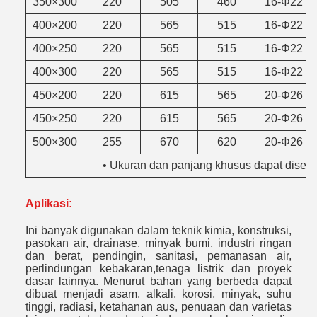
350×300
220
505
460
16-Φ22
400×200
220
565
515
16-Φ22
400×250
220
565
515
16-Φ22
400×300
220
565
515
16-Φ22
450×200
220
615
565
20-Φ26
450×250
220
615
565
20-Φ26
500×300
255
670
620
20-Φ26
• Ukuran dan panjang khusus dapat dises
Aplikasi:
Ini banyak digunakan dalam teknik kimia, konstruksi,
pasokan air, drainase, minyak bumi, industri ringan
dan berat, pendingin, sanitasi, pemanasan air,
perlindungan kebakaran,tenaga listrik dan proyek
dasar lainnya. Menurut bahan yang berbeda dapat
dibuat menjadi asam, alkali, korosi, minyak, suhu
tinggi, radiasi, ketahanan aus, penuaan dan varietas