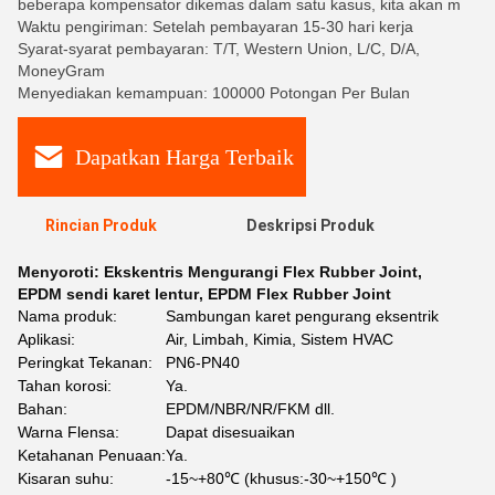
beberapa kompensator dikemas dalam satu kasus, kita akan m
Waktu pengiriman: Setelah pembayaran 15-30 hari kerja
Syarat-syarat pembayaran: T/T, Western Union, L/C, D/A,
MoneyGram
Menyediakan kemampuan: 100000 Potongan Per Bulan
Dapatkan Harga Terbaik
Rincian Produk
Deskripsi Produk
Menyoroti:
Ekskentris Mengurangi Flex Rubber Joint
,
EPDM sendi karet lentur
,
EPDM Flex Rubber Joint
Nama produk:
Sambungan karet pengurang eksentrik
Aplikasi:
Air, Limbah, Kimia, Sistem HVAC
Peringkat Tekanan:
PN6-PN40
Tahan korosi:
Ya.
Bahan:
EPDM/NBR/NR/FKM dll.
Warna Flensa:
Dapat disesuaikan
Ketahanan Penuaan:
Ya.
Kisaran suhu:
-15~+80℃ (khusus:-30~+150℃ )