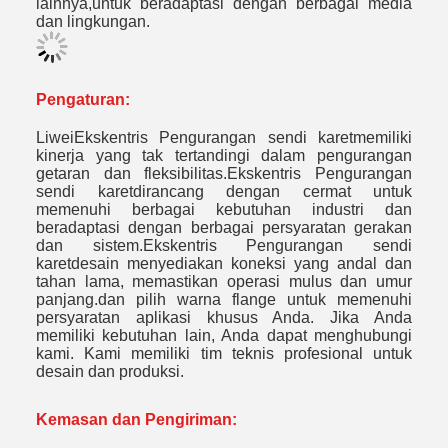
lainnya,untuk beradaptasi dengan berbagai media
dan lingkungan.
Pengaturan:
Liwei
Ekskentris Pengurangan sendi karet
memiliki
kinerja yang tak tertandingi dalam pengurangan
getaran dan fleksibilitas.
Ekskentris Pengurangan
sendi karet
dirancang dengan cermat untuk
memenuhi berbagai kebutuhan industri dan
beradaptasi dengan berbagai persyaratan gerakan
dan sistem.
Ekskentris Pengurangan sendi
karet
desain menyediakan koneksi yang andal dan
tahan lama, memastikan operasi mulus dan umur
panjang.dan pilih warna flange untuk memenuhi
persyaratan aplikasi khusus Anda. Jika Anda
memiliki kebutuhan lain, Anda dapat menghubungi
kami. Kami memiliki tim teknis profesional untuk
desain dan produksi.
Kemasan dan Pengiriman: