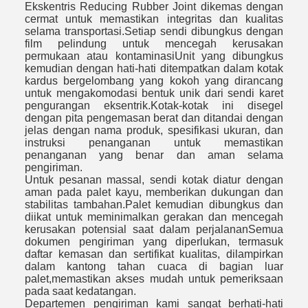
Ekskentris Reducing Rubber Joint dikemas dengan
cermat untuk memastikan integritas dan kualitas
selama transportasi.Setiap sendi dibungkus dengan
film pelindung untuk mencegah kerusakan
permukaan atau kontaminasiUnit yang dibungkus
kemudian dengan hati-hati ditempatkan dalam kotak
kardus bergelombang yang kokoh yang dirancang
untuk mengakomodasi bentuk unik dari sendi karet
pengurangan eksentrik.Kotak-kotak ini disegel
dengan pita pengemasan berat dan ditandai dengan
jelas dengan nama produk, spesifikasi ukuran, dan
instruksi penanganan untuk memastikan
penanganan yang benar dan aman selama
pengiriman.
Untuk pesanan massal, sendi kotak diatur dengan
aman pada palet kayu, memberikan dukungan dan
stabilitas tambahan.Palet kemudian dibungkus dan
diikat untuk meminimalkan gerakan dan mencegah
kerusakan potensial saat dalam perjalananSemua
dokumen pengiriman yang diperlukan, termasuk
daftar kemasan dan sertifikat kualitas, dilampirkan
dalam kantong tahan cuaca di bagian luar
palet,memastikan akses mudah untuk pemeriksaan
pada saat kedatangan.
Departemen pengiriman kami sangat berhati-hati