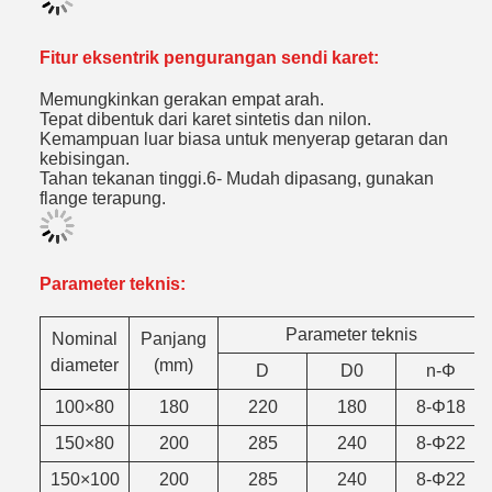
Fitur eksentrik pengurangan sendi karet:
Memungkinkan gerakan empat arah.
Tepat dibentuk dari karet sintetis dan nilon.
Kemampuan luar biasa untuk menyerap getaran dan
kebisingan.
Tahan tekanan tinggi.6- Mudah dipasang, gunakan
flange terapung.
Parameter teknis:
Parameter teknis
Nominal
Panjang
diameter
(mm)
D
D0
n-Φ
100×80
180
220
180
8-Φ18
150×80
200
285
240
8-Φ22
150×100
200
285
240
8-Φ22