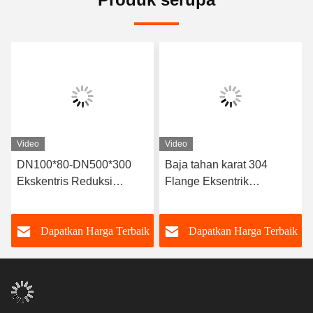
Video
Video
DN100*80-DN500*300
Baja tahan karat 304
Ekskentris Reduksi
Flange Eksentrik
Rubber Joint Untuk
Reducing Rubber Joint
kisaran suhu -15- 80 C
Untuk Lingkungan
k
Dapatkan Harga Terbaik
Dapatkan Harga Terbaik
Khusus -30- 150C
Tekanan