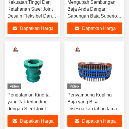
Kekuatan Tinggi Dan
Mengubah Sambungan
Ketahanan Steel Joint
Baja Anda Dengan
Desain Fleksibel Dan
Gabungan Baja Superior
Konstruksi Dengan
Kami Untuk Kekuatan
Dapatkan Harga
Dapatkan Harga
Sambungan Flange
Maksimal
Terbaik
Terbaik
Video
Video
Pengalaman Kinerja
Penyambung Kopling
yang Tak tertandingi
Baja yang Bisa
dengan Steel Joint
Disesuaikan tahan lama
untuk Sambungan
dan perawatan rendah
Dapatkan Harga
Dapatkan Harga
Industri