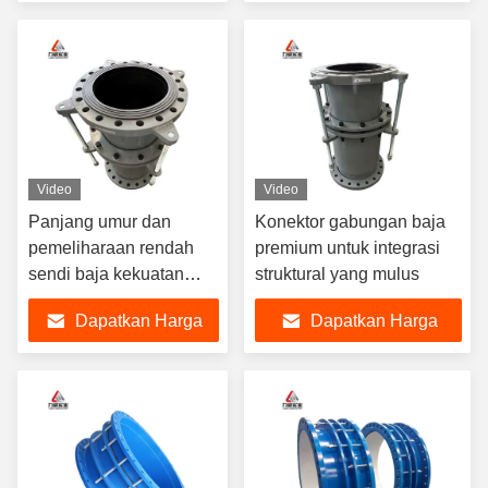
Terbaik
Terbaik
Video
Video
Panjang umur dan
Konektor gabungan baja
pemeliharaan rendah
premium untuk integrasi
sendi baja kekuatan
struktural yang mulus
tinggi dengan flange
Dapatkan Harga
Dapatkan Harga
yang lebih aman
Terbaik
Terbaik