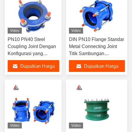
Video
Video
PN10 PN40 Steel
DIN PN10 Flange Standar
Coupling Joint Dengan
Metal Connecting Joint
Konfigurasi yang
Titik Sambungan
Berbeda
Kekuatan Tinggi Dan
Dapatkan Harga
Dapatkan Harga
Ketahanan
Terbaik
Terbaik
Video
Video