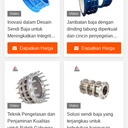
Video
Video
Inovasi dalam Desain
Jambatan baja dengan
Sendi Baja untuk
dinding tabung diperkuat
Meningkatkan Integritas
dan cincin penyegelan
Struktural
NBR
Dapatkan Harga
Dapatkan Harga
Terbaik
Terbaik
Video
Video
Teknik Pengelasan dan
Solusi sendi baja yang
Penjaminan Kualitas
terjangkau untuk
untuk Pabrik Gabungan
kebutuhan bangunan