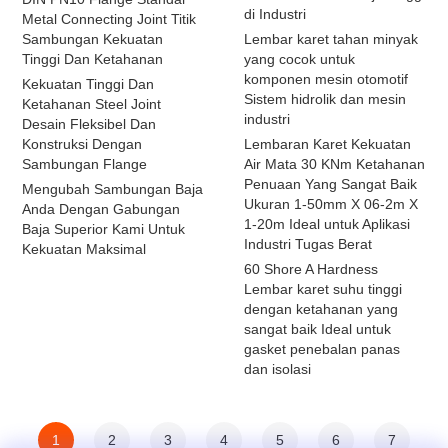
di Industri
Metal Connecting Joint Titik
Sambungan Kekuatan
Lembar karet tahan minyak
Tinggi Dan Ketahanan
yang cocok untuk
komponen mesin otomotif
Kekuatan Tinggi Dan
Sistem hidrolik dan mesin
Ketahanan Steel Joint
industri
Desain Fleksibel Dan
Konstruksi Dengan
Lembaran Karet Kekuatan
Sambungan Flange
Air Mata 30 KNm Ketahanan
Penuaan Yang Sangat Baik
Mengubah Sambungan Baja
Ukuran 1-50mm X 06-2m X
Anda Dengan Gabungan
1-20m Ideal untuk Aplikasi
Baja Superior Kami Untuk
Industri Tugas Berat
Kekuatan Maksimal
60 Shore A Hardness
Lembar karet suhu tinggi
dengan ketahanan yang
sangat baik Ideal untuk
gasket penebalan panas
dan isolasi
1
2
3
4
5
6
7