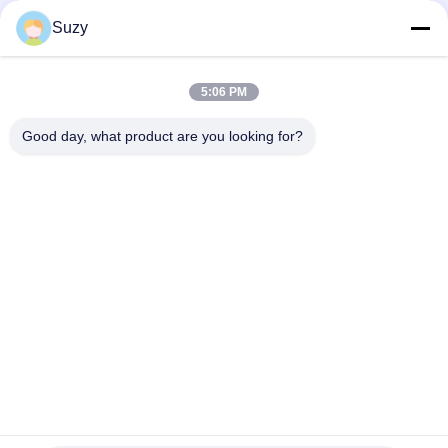
Suzy
8
>
>>
5:06 PM
Good day, what product are you looking for?
Henan Liwei Industry Co., Ltd.
liweigroup2021@163.com
86-0371-6892-1527
179 Jalan Zhongxin, Zhengzhou, Henan, Cina
Cina Kualitas Baik Sambungan karet fleksibel bola tunggal