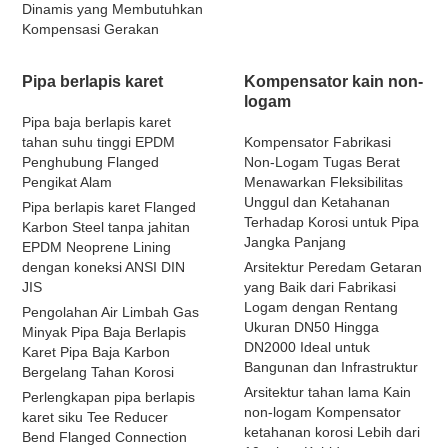
Dinamis yang Membutuhkan
Kompensasi Gerakan
Pipa berlapis karet
Kompensator kain non-
logam
Pipa baja berlapis karet
tahan suhu tinggi EPDM
Kompensator Fabrikasi
Penghubung Flanged
Non-Logam Tugas Berat
Pengikat Alam
Menawarkan Fleksibilitas
Unggul dan Ketahanan
Pipa berlapis karet Flanged
Terhadap Korosi untuk Pipa
Karbon Steel tanpa jahitan
Jangka Panjang
EPDM Neoprene Lining
dengan koneksi ANSI DIN
Arsitektur Peredam Getaran
JIS
yang Baik dari Fabrikasi
Logam dengan Rentang
Pengolahan Air Limbah Gas
Ukuran DN50 Hingga
Minyak Pipa Baja Berlapis
DN2000 Ideal untuk
Karet Pipa Baja Karbon
Bangunan dan Infrastruktur
Bergelang Tahan Korosi
Arsitektur tahan lama Kain
Perlengkapan pipa berlapis
non-logam Kompensator
karet siku Tee Reducer
ketahanan korosi Lebih dari
Bend Flanged Connection