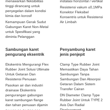
menawarkan fleksibilitas
instalasi horizontal / vertikal
tinggi dirancang untuk
Resistensi vakum ≤0,1MPa
penyegelan dalam kondisi
Konektor Fleksibel
kimia dan korosif
Konsentris untuk Resistensi
Kemampuan Gerak Sudut
Air Limbah
Gabungan Karet Non-Metal
untuk Spesifikasi yang
diminta Pelanggan
Sambungan karet
Penyambung karet
pengurang eksentrik
jenis penjepit
Ekskentris Mengurangi Flex
Clamp Type Rubber Joint
Rubber Joint Solusi Ultimate
Memastikan Daya Tahan
Untuk Getaran Dan
Sambungan Tanpa
Resistensi Penuaan
Sambungan Dan Absorpsi
Getaran Dalam Sistem
Pasokan air dan industri
Transfer Cairan
drainase Ekskentris
pengurangan gabungan
DN Diameter Clamp Type
karet sambungan flange
Rubber Joint Untuk TYPE 2
dan tahan penuaan dijamin
Axis Dan Radial
Displacement