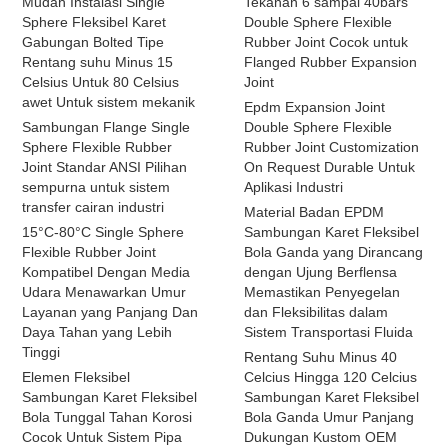
Mudah Instalasi Single
Tekanan 6 sampai 40bars
Sphere Fleksibel Karet
Double Sphere Flexible
Gabungan Bolted Tipe
Rubber Joint Cocok untuk
Rentang suhu Minus 15
Flanged Rubber Expansion
Celsius Untuk 80 Celsius
Joint
awet Untuk sistem mekanik
Epdm Expansion Joint
Sambungan Flange Single
Double Sphere Flexible
Sphere Flexible Rubber
Rubber Joint Customization
Joint Standar ANSI Pilihan
On Request Durable Untuk
sempurna untuk sistem
Aplikasi Industri
transfer cairan industri
Material Badan EPDM
15°C-80°C Single Sphere
Sambungan Karet Fleksibel
Flexible Rubber Joint
Bola Ganda yang Dirancang
Kompatibel Dengan Media
dengan Ujung Berflensa
Udara Menawarkan Umur
Memastikan Penyegelan
Layanan yang Panjang Dan
dan Fleksibilitas dalam
Daya Tahan yang Lebih
Sistem Transportasi Fluida
Tinggi
Rentang Suhu Minus 40
Elemen Fleksibel
Celcius Hingga 120 Celcius
Sambungan Karet Fleksibel
Sambungan Karet Fleksibel
Bola Tunggal Tahan Korosi
Bola Ganda Umur Panjang
Cocok Untuk Sistem Pipa
Dukungan Kustom OEM