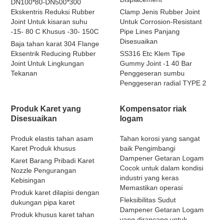
DN100*80-DN500*300
Ekskentris Reduksi Rubber
Clamp Jenis Rubber Joint
Joint Untuk kisaran suhu
Untuk Corrosion-Resistant
-15- 80 C Khusus -30- 150C
Pipe Lines Panjang
Disesuaikan
Baja tahan karat 304 Flange
Eksentrik Reducing Rubber
SS316 Etc Klem Tipe
Joint Untuk Lingkungan
Gummy Joint -1 40 Bar
Tekanan
Penggeseran sumbu
Penggeseran radial TYPE 2
Produk Karet yang
Kompensator riak
Disesuaikan
logam
Produk elastis tahan asam
Tahan korosi yang sangat
Karet Produk khusus
baik Pengimbangi
Dampener Getaran Logam
Karet Barang Pribadi Karet
Cocok untuk dalam kondisi
Nozzle Pengurangan
industri yang keras
Kebisingan
Memastikan operasi
Produk karet dilapisi dengan
Fleksibilitas Sudut
dukungan pipa karet
Dampener Getaran Logam
Produk khusus karet tahan
yang dirancang untuk