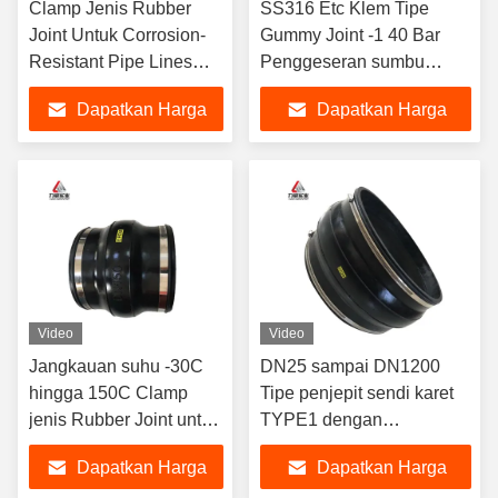
Clamp Jenis Rubber
SS316 Etc Klem Tipe
Joint Untuk Corrosion-
Gummy Joint -1 40 Bar
Resistant Pipe Lines
Penggeseran sumbu
Panjang Disesuaikan
Penggeseran radial TYPE
Dapatkan Harga
Dapatkan Harga
2
Terbaik
Terbaik
Video
Video
Jangkauan suhu -30C
DN25 sampai DN1200
hingga 150C Clamp
Tipe penjepit sendi karet
jenis Rubber Joint untuk
TYPE1 dengan
sistem pipa dan
pergeseran lentur
Dapatkan Harga
Dapatkan Harga
dukungan