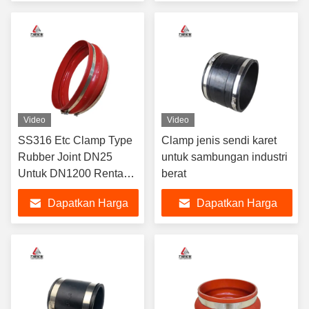
Terbaik
Terbaik
Video
Video
SS316 Etc Clamp Type
Clamp jenis sendi karet
Rubber Joint DN25
untuk sambungan industri
Untuk DN1200 Rentang
berat
suhu -30C Untuk 150C
Dapatkan Harga
Dapatkan Harga
Terbaik
Terbaik