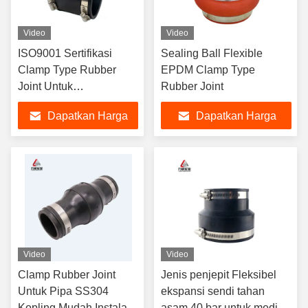
Video
Video
ISO9001 Sertifikasi
Sealing Ball Flexible
Clamp Type Rubber
EPDM Clamp Type
Joint Untuk
Rubber Joint
Penggeseran Poros
Dapatkan Harga
Dapatkan Harga
Dan Gabungan Saluran
Pipa
Terbaik
Terbaik
Video
Video
Clamp Rubber Joint
Jenis penjepit Fleksibel
Untuk Pipa SS304
ekspansi sendi tahan
Kopling Mudah Instalasi
asam 40 bar untuk media