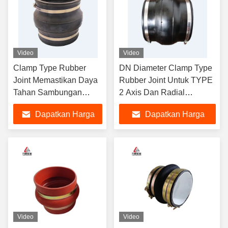
Video
Video
Clamp Type Rubber
DN Diameter Clamp Type
Joint Memastikan Daya
Rubber Joint Untuk TYPE
Tahan Sambungan
2 Axis Dan Radial
Tanpa Sambungan Dan
Displacement
Dapatkan Harga
Dapatkan Harga
Absorpsi Getaran Dalam
Sistem Transfer Cairan
Terbaik
Terbaik
Video
Video