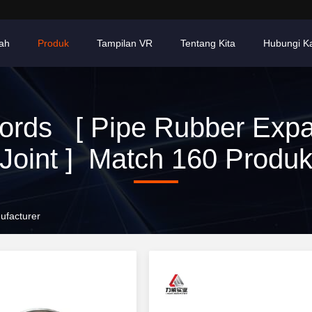
ah
Produk
Tampilan VR
Tentang Kita
Hubungi K
ords [ Pipe Rubber Expa
Joint ] Match 160 Produ
ufacturer