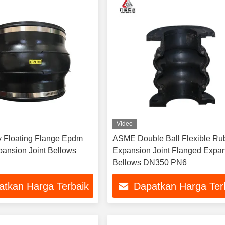
Video
 Floating Flange Epdm
ASME Double Ball Flexible Ru
ansion Joint Bellows
Expansion Joint Flanged Expa
Bellows DN350 PN6
atkan Harga Terbaik
Dapatkan Harga Ter