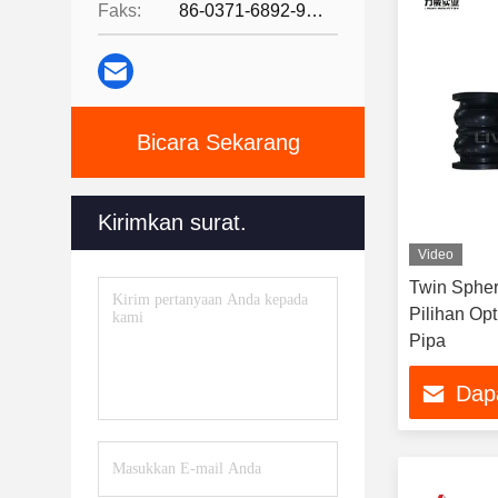
Faks:
86-0371-6892-9024
Bicara Sekarang
Kirimkan surat.
Video
Twin Spher
Pilihan Op
Pipa
Dap