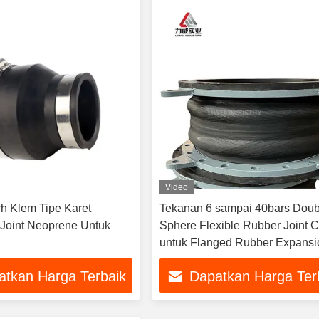
Video
ch Klem Tipe Karet
Tekanan 6 sampai 40bars Doub
Joint Neoprene Untuk
Sphere Flexible Rubber Joint 
untuk Flanged Rubber Expansi
Joint
atkan Harga Terbaik
Dapatkan Harga Ter