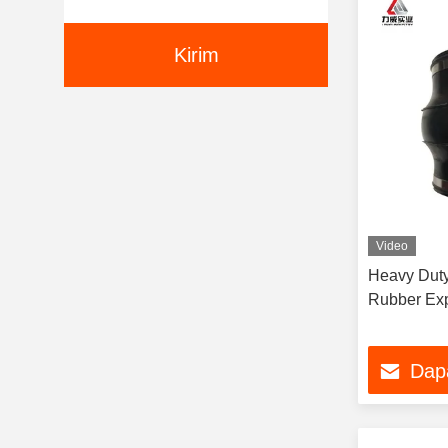
Kirim
Video
Heavy Duty
Rubber Exp
Dap