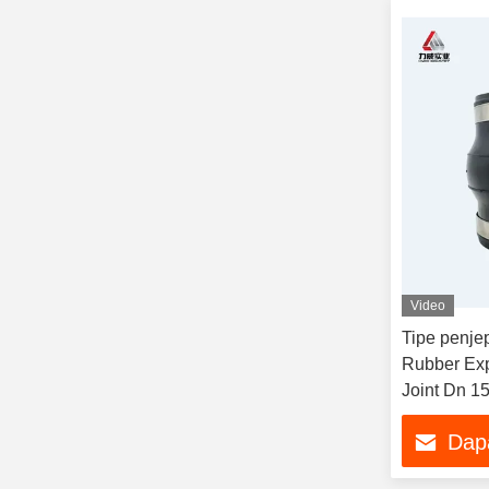
Video
Tipe penj
Rubber Exp
Joint Dn 1
Dap