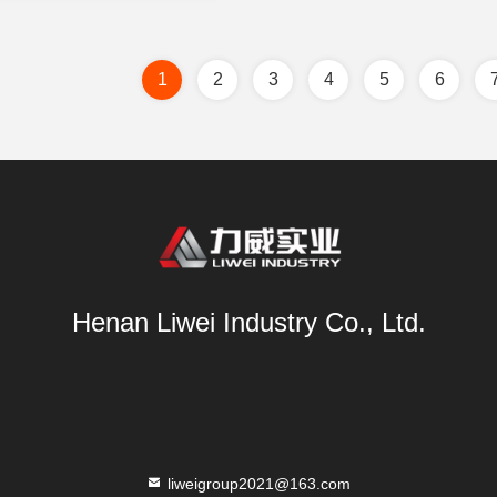
1
2
3
4
5
6
Henan Liwei Industry Co., Ltd.
liweigroup2021@163.com