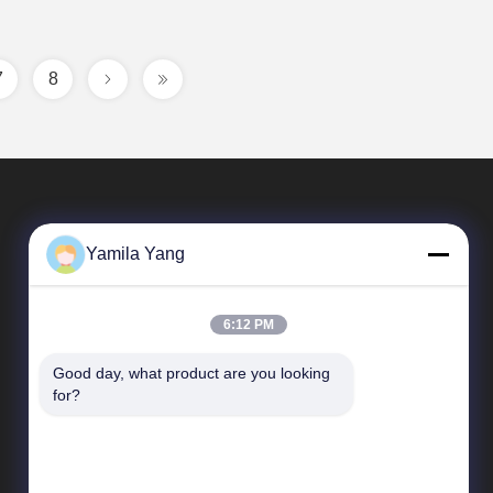
7
8
Yamila Yang
6:12 PM
Good day, what product are you looking 
Tautan Cepat
for?
Profil Perusahaan
Tur Pabrik