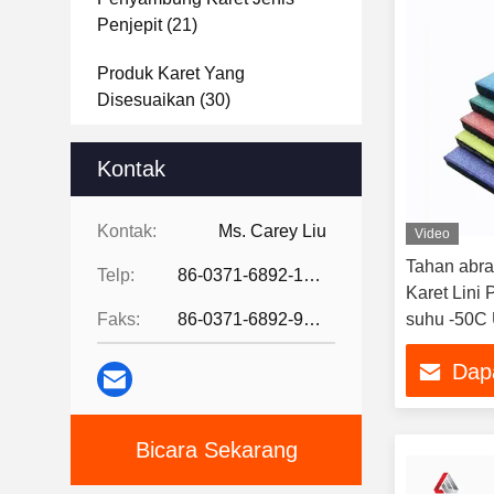
Penjepit
(21)
Produk Karet Yang
Disesuaikan
(30)
Kompensator Riak Logam
Kontak
(40)
Sambungan Baja
(27)
Kontak:
Ms. Carey Liu
Video
Tahan abras
Lembaran Karet
(37)
Telp:
86-0371-6892-1527
Karet Lini
Faks:
86-0371-6892-9024
suhu -50C
Dap
Bicara Sekarang