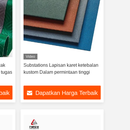
Video
yak
Substations Lapisan karet ketebalan
 tugas
kustom Dalam permintaan tinggi
baik
Dapatkan Harga Terbaik