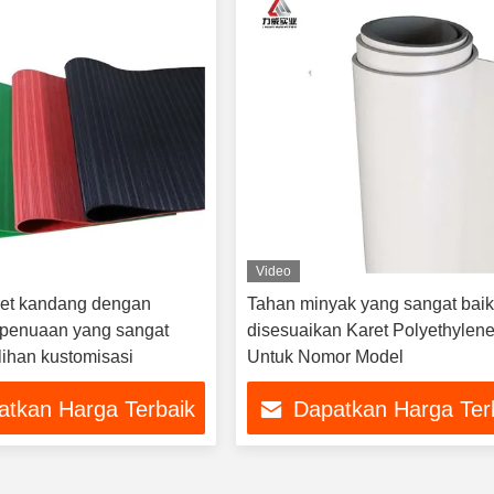
Video
ret kandang dengan
Tahan minyak yang sangat bai
 penuaan yang sangat
disesuaikan Karet Polyethylene
lihan kustomisasi
Untuk Nomor Model
atkan Harga Terbaik
Dapatkan Harga Ter