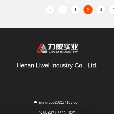
1
2
3
Henan Liwei Industry Co., Ltd.
liweigroup2021@163.com
86-0371-6892-1527