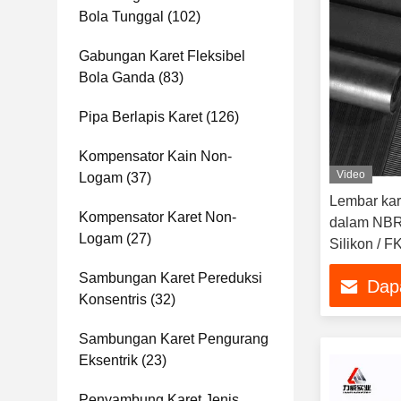
Bola Tunggal
(102)
Gabungan Karet Fleksibel
Bola Ganda
(83)
Pipa Berlapis Karet
(126)
Kompensator Kain Non-
Video
Logam
(37)
Lembar kar
Kompensator Karet Non-
dalam NBR 
Logam
(27)
Silikon / 
Sambungan Karet Pereduksi
Dap
Konsentris
(32)
Sambungan Karet Pengurang
Eksentrik
(23)
Penyambung Karet Jenis