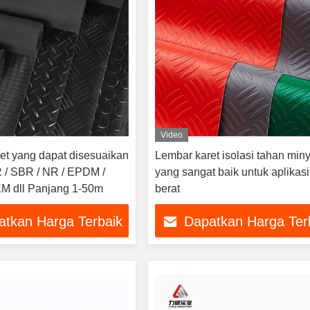
Video
et yang dapat disesuaikan
Lembar karet isolasi tahan min
/ SBR / NR / EPDM /
yang sangat baik untuk aplikasi
FKM dll Panjang 1-50m
berat
atkan Harga Terbaik
Dapatkan Harga Ter