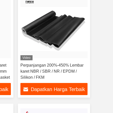
Video
aret
Perpanjangan 200%-450% Lembar
 3mm
karet NBR / SBR / NR / EPDM /
Gasket
Silikon / FKM
baik
Dapatkan Harga Terbaik