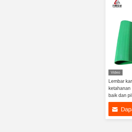
Video
Lembar ka
ketahanan
baik dan pi
Dap