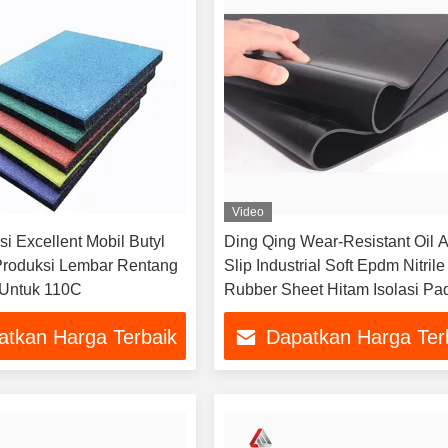
Video
i Excellent Mobil Butyl
Ding Qing Wear-Resistant Oil A
 Produksi Lembar Rentang
Slip Industrial Soft Epdm Nitrile
 Untuk 110C
Rubber Sheet Hitam Isolasi Pa
atkan Harga Terbaik
Dapatkan Harga Ter