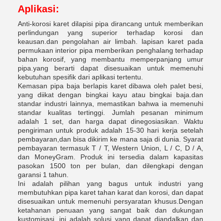
Aplikasi:
Anti-korosi karet dilapisi pipa dirancang untuk memberikan
perlindungan yang superior terhadap korosi dan
keausan.dan pengolahan air limbah. lapisan karet pada
permukaan interior pipa memberikan penghalang terhadap
bahan korosif, yang membantu memperpanjang umur
pipa.yang berarti dapat disesuaikan untuk memenuhi
kebutuhan spesifik dari aplikasi tertentu.
Kemasan pipa baja berlapis karet dibawa oleh palet besi,
yang diikat dengan bingkai kayu atau bingkai baja.dan
standar industri lainnya, memastikan bahwa ia memenuhi
standar kualitas tertinggi. Jumlah pesanan minimum
adalah 1 set, dan harga dapat dinegosiasikan. Waktu
pengiriman untuk produk adalah 15-30 hari kerja setelah
pembayaran,dan bisa dikirim ke mana saja di dunia. Syarat
pembayaran termasuk T / T, Western Union, L / C, D / A,
dan MoneyGram. Produk ini tersedia dalam kapasitas
pasokan 1500 ton per bulan, dan dilengkapi dengan
garansi 1 tahun.
Ini adalah pilihan yang bagus untuk industri yang
membutuhkan pipa karet tahan karat dan korosi, dan dapat
disesuaikan untuk memenuhi persyaratan khusus.Dengan
ketahanan penuaan yang sangat baik dan dukungan
kustomisasi, ini adalah solusi yang dapat diandalkan dan