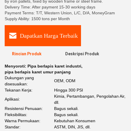
by iron pallets, fixed by wooden frame or steel frame.
Delivery Time: After payment 15-30 working days
Payment Terms: T/T, Western Union, L/C, D/A, MoneyGram
Supply Ability: 1500 tons per Month
Dapatkan Harga Terbaik
Rincian Produk
Deskripsi Produk
Menyoroti:
Pipa berlapis karet industri
,
pipa berlapis karet umur panjang
Dukungan yang
OEM, ODM
disesuaikan:
Tekanan Kerja:
Hingga 300 PSI
Kimia, Pertambangan, Pengolahan Air,
Aplikasi:
dll.
Resistensi Penuaan:
Bagus sekali.
Fleksibilitas:
Bagus sekali.
Warna Permukaan:
Kebutuhan Konsumen
Standar:
ASTM, DIN, JIS, dll.