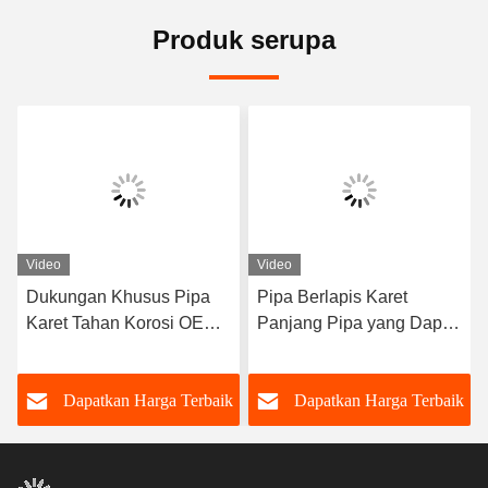
Produk serupa
Video
Video
Dukungan Khusus Pipa
Pipa Berlapis Karet
Karet Tahan Korosi OEM
Panjang Pipa yang Dapat
Menampilkan Karet Alam
Disesuaikan Dirancang
Neoprene EPDM Tahan
Dengan Ketebalan
k
Dapatkan Harga Terbaik
Dapatkan Harga Terbaik
Lama Dan Bahan Lapisan
Lapisan 3-8mm
Nitril Untuk Kinerja
Memberikan Ketahanan
Korosi Yang Sangat Baik