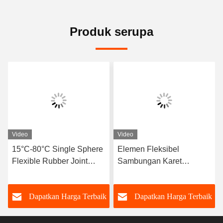
Produk serupa
Video
Video
15°C-80°C Single Sphere
Elemen Fleksibel
Flexible Rubber Joint
Sambungan Karet
Kompatibel Dengan
Fleksibel Bola Tunggal
Media Udara Menawarkan
Tahan Korosi Cocok
k
Dapatkan Harga Terbaik
Dapatkan Harga Terbaik
Umur Layanan yang
Untuk Sistem Pipa
Panjang Dan Daya Tahan
Dinamis yang
yang Lebih Tinggi
Membutuhkan