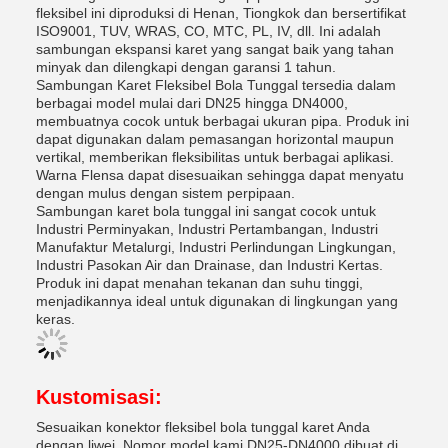
fleksibel ini diproduksi di Henan, Tiongkok dan bersertifikat
ISO9001, TUV, WRAS, CO, MTC, PL, IV, dll. Ini adalah
sambungan ekspansi karet yang sangat baik yang tahan
minyak dan dilengkapi dengan garansi 1 tahun.
Sambungan Karet Fleksibel Bola Tunggal tersedia dalam
berbagai model mulai dari DN25 hingga DN4000,
membuatnya cocok untuk berbagai ukuran pipa. Produk ini
dapat digunakan dalam pemasangan horizontal maupun
vertikal, memberikan fleksibilitas untuk berbagai aplikasi.
Warna Flensa dapat disesuaikan sehingga dapat menyatu
dengan mulus dengan sistem perpipaan.
Sambungan karet bola tunggal ini sangat cocok untuk
Industri Perminyakan, Industri Pertambangan, Industri
Manufaktur Metalurgi, Industri Perlindungan Lingkungan,
Industri Pasokan Air dan Drainase, dan Industri Kertas.
Produk ini dapat menahan tekanan dan suhu tinggi,
menjadikannya ideal untuk digunakan di lingkungan yang
keras.
Kustomisasi:
Sesuaikan konektor fleksibel bola tunggal karet Anda
dengan liwei. Nomor model kami DN25-DN4000 dibuat di