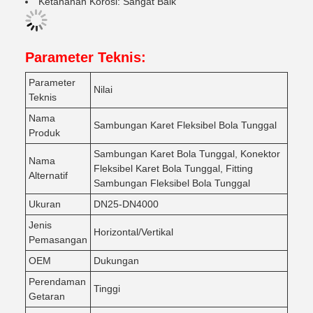
Ketahanan Korosi: Sangat Baik
Parameter Teknis:
Parameter
Nilai
Teknis
Nama
Sambungan Karet Fleksibel Bola Tunggal
Produk
Sambungan Karet Bola Tunggal, Konektor
Nama
Fleksibel Karet Bola Tunggal, Fitting
Alternatif
Sambungan Fleksibel Bola Tunggal
Ukuran
DN25-DN4000
Jenis
Horizontal/Vertikal
Pemasangan
OEM
Dukungan
Perendaman
Tinggi
Getaran