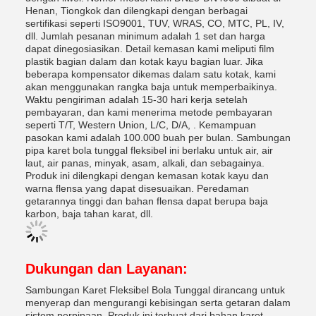
Henan, Tiongkok dan dilengkapi dengan berbagai
sertifikasi seperti ISO9001, TUV, WRAS, CO, MTC, PL, IV,
dll. Jumlah pesanan minimum adalah 1 set dan harga
dapat dinegosiasikan. Detail kemasan kami meliputi film
plastik bagian dalam dan kotak kayu bagian luar. Jika
beberapa kompensator dikemas dalam satu kotak, kami
akan menggunakan rangka baja untuk memperbaikinya.
Waktu pengiriman adalah 15-30 hari kerja setelah
pembayaran, dan kami menerima metode pembayaran
seperti T/T, Western Union, L/C, D/A, . Kemampuan
pasokan kami adalah 100.000 buah per bulan. Sambungan
pipa karet bola tunggal fleksibel ini berlaku untuk air, air
laut, air panas, minyak, asam, alkali, dan sebagainya.
Produk ini dilengkapi dengan kemasan kotak kayu dan
warna flensa yang dapat disesuaikan. Peredaman
getarannya tinggi dan bahan flensa dapat berupa baja
karbon, baja tahan karat, dll.
Dukungan dan Layanan:
Sambungan Karet Fleksibel Bola Tunggal dirancang untuk
menyerap dan mengurangi kebisingan serta getaran dalam
sistem perpipaan. Produk ini terbuat dari bahan karet