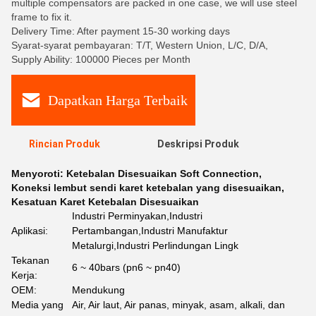
multiple compensators are packed in one case, we will use steel
frame to fix it.
Delivery Time: After payment 15-30 working days
Syarat-syarat pembayaran: T/T, Western Union, L/C, D/A,
Supply Ability: 100000 Pieces per Month
Dapatkan Harga Terbaik
Rincian Produk
Deskripsi Produk
Menyoroti:
Ketebalan Disesuaikan Soft Connection
,
Koneksi lembut sendi karet ketebalan yang disesuaikan
,
Kesatuan Karet Ketebalan Disesuaikan
Industri Perminyakan,Industri
Aplikasi:
Pertambangan,Industri Manufaktur
Metalurgi,Industri Perlindungan Lingk
Tekanan
6 ~ 40bars (pn6 ~ pn40)
Kerja:
OEM:
Mendukung
Media yang
Air, Air laut, Air panas, minyak, asam, alkali, dan