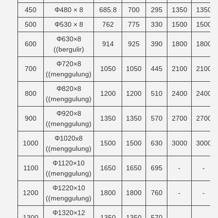
450
Φ480 × 8
685.8
700
295
1350
1350
500
Φ530 × 8
762
775
330
1500
1500
Φ630×8
600
914
925
390
1800
1800
((bergulir)
Φ720×8
700
1050
1050
445
2100
2100
((menggulung)
Φ820×8
800
1200
1200
510
2400
2400
((menggulung)
Φ920×8
900
1350
1350
570
2700
2700
((menggulung)
Φ1020x8
1000
1500
1500
630
3000
3000
((menggulung)
Φ1120×10
1100
1650
1650
695
-
-
((menggulung)
Φ1220×10
1200
1800
1800
760
-
-
((menggulung)
Φ1320×12
1300
1350
1350
570
-
-