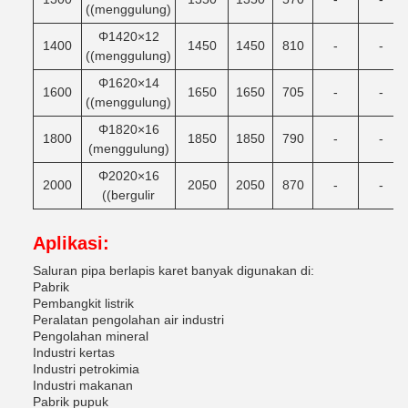
((menggulung)
Φ1420×12
1400
1450
1450
810
-
-
((menggulung)
Φ1620×14
1600
1650
1650
705
-
-
((menggulung)
Φ1820×16
1800
1850
1850
790
-
-
(menggulung)
Φ2020×16
2000
2050
2050
870
-
-
((bergulir
Aplikasi:
Saluran pipa berlapis karet banyak digunakan di:
Pabrik
Pembangkit listrik
Peralatan pengolahan air industri
Pengolahan mineral
Industri kertas
Industri petrokimia
Industri makanan
Pabrik pupuk