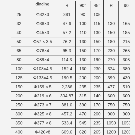
dinding
R
90°
45°
R
90
25
Φ32×3
381
90
105
32
Φ38×3
47.6
100
115
130
165
40
Φ45×3
57.2
110
130
150
185
50
Φ57 × 3.5
76.2
130
150
180
215
65
Φ76×4
95.3
150
170
230
265
80
Φ89×4
114.3
130
190
270
305
100
Φ108×4.5
152.4
160
230
324
380
125
Φ133×4.5
190.5
200
200
399
430
150
Φ159 × 5
2,286
235
235
477
510
200
Φ219 × 6
304.87
315
140
600
600
250
Φ273 × 7
381.0
390
170
750
750
300
Φ325 × 8
457.2
470
200
900
900
350
Φ377 × 8
533.4
545
235
1050
1050
400
Φ426×8
609.6
620
265
1200
1200