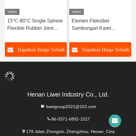
Video
Video
15°C-80°C Single Sphere
Elemen Fleksibel
Flexible Rubber Joint
Sambungan Karet
Kompatibel Dengan
Fleksibel Bola Tunggal
Media Udara Menawarkan
Tahan Korosi Cocok
k
Dapatkan Harga Terbaik
Dapatkan Harga Terbaik
Umur Layanan yang
Untuk Sistem Pipa
Panjang Dan Daya Tahan
Dinamis yang
yang Lebih Tinggi
Membutuhkan
Kompensasi Gerakan
Henan Liwei Industry Co., Ltd.
liweigroup2021@163.com
86-0371-6892-1527
179 Jalan Zhongxin, Zhengzhou, Henan, Cina