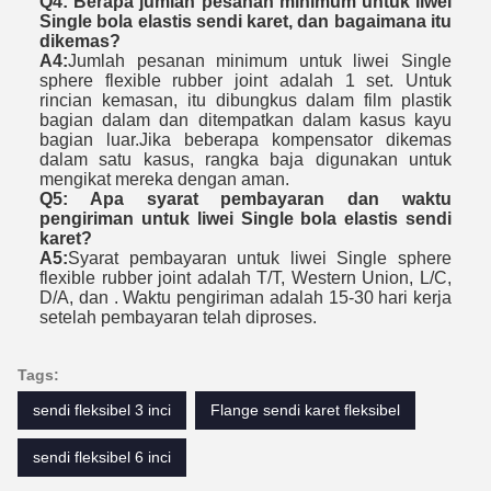
Q4: Berapa jumlah pesanan minimum untuk liwei
Single bola elastis sendi karet, dan bagaimana itu
dikemas?
A4:
Jumlah pesanan minimum untuk liwei Single
sphere flexible rubber joint adalah 1 set. Untuk
rincian kemasan, itu dibungkus dalam film plastik
bagian dalam dan ditempatkan dalam kasus kayu
bagian luar.Jika beberapa kompensator dikemas
dalam satu kasus, rangka baja digunakan untuk
mengikat mereka dengan aman.
Q5: Apa syarat pembayaran dan waktu
pengiriman untuk liwei Single bola elastis sendi
karet?
A5:
Syarat pembayaran untuk liwei Single sphere
flexible rubber joint adalah T/T, Western Union, L/C,
D/A, dan . Waktu pengiriman adalah 15-30 hari kerja
setelah pembayaran telah diproses.
Tags:
sendi fleksibel 3 inci
Flange sendi karet fleksibel
sendi fleksibel 6 inci