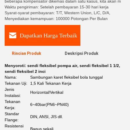
beberapa kompensator dikemas dalam satu kasus, kita akan m
Waktu pengiriman: Setelah pembayaran 15-30 hari kerja
Syarat-syarat pembayaran: T/T, Western Union, L/C, D/A,
Menyediakan kemampuan: 100000 Potongan Per Bulan
Dapatkan Harga Terbaik
Rincian Produk
Deskripsi Produk
Menyoroti:
sendi fleksibel pompa air
,
sendi fleksibel 1 1/2
,
sendi fleksibel 2 inci
Nama:
Sambungan karet fleksibel bola tunggal
Tekanan Uji:
1,5 Kali Tekanan Kerja
Jenis
Horizontal/Vertikal
Instalasi:
Tekanan
6~40bar(PN6~PN40)
Kerja:
Standar
DIN, ANSI, JIS dll.
Flange:
Resistensi
Bagus sekali.