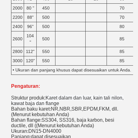
2000
80 "
450
70
2200
88"
500
70
2400
96"
500
80
104
2600
500
85
"
2800
112"
550
85
3000
120"
550
85
• Ukuran dan panjang khusus dapat disesuaikan untuk Anda.
Pengaturan:
Struktur produk:
Karet dalam dan luar, kain tali nilon,
kawat baja dan flange
Bahan baku karet
:
NR,NBR,SBR,EPDM,FKM, dll.
(Menurut kebutuhan Anda)
Bahan flange
:
SS304, SS316, baja karbon, besi
ductile, dll ((Menurut kebutuhan Anda)
Ukuran
:
DN15-DN4000
Panjang
:
dapat disesuaikan