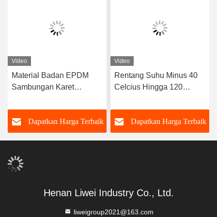
Video
Video
Material Badan EPDM
Rentang Suhu Minus 40
Sambungan Karet
Celcius Hingga 120
Fleksibel Bola Ganda
Celcius Sambungan Karet
yang Dirancang dengan
Fleksibel Bola Ganda
k
Dapatkan Harga Terbaik
Dapatkan Harga Terbaik
Ujung Berflensa
Umur Panjang Dukungan
Memastikan Penyegelan
Kustom OEM
dan Fleksibilitas dalam
Sistem Transportasi
Fluida
Henan Liwei Industry Co., Ltd.
liweigroup2021@163.com