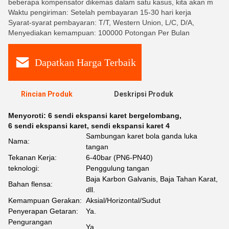
beberapa kompensator dikemas dalam satu kasus, kita akan m
Waktu pengiriman: Setelah pembayaran 15-30 hari kerja
Syarat-syarat pembayaran: T/T, Western Union, L/C, D/A,
Menyediakan kemampuan: 100000 Potongan Per Bulan
Dapatkan Harga Terbaik
Rincian Produk
Deskripsi Produk
Menyoroti:
6 sendi ekspansi karet bergelombang
,
6 sendi ekspansi karet
,
sendi ekspansi karet 4
Sambungan karet bola ganda luka
Nama:
tangan
Tekanan Kerja:
6-40bar (PN6-PN40)
teknologi:
Penggulung tangan
Baja Karbon Galvanis, Baja Tahan Karat,
Bahan flensa:
dll.
Kemampuan Gerakan:
Aksial/Horizontal/Sudut
Penyerapan Getaran:
Ya.
Pengurangan
Ya.