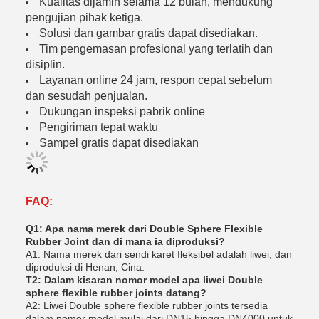
Kualitas dijamin selama 12 bulan, mendukung
pengujian pihak ketiga.
Solusi dan gambar gratis dapat disediakan.
Tim pengemasan profesional yang terlatih dan
disiplin.
Layanan online 24 jam, respon cepat sebelum
dan sesudah penjualan.
Dukungan inspeksi pabrik online
Pengiriman tepat waktu
Sampel gratis dapat disediakan
FAQ:
Q1: Apa nama merek dari Double Sphere Flexible
Rubber Joint dan di mana ia diproduksi?
A1: Nama merek dari sendi karet fleksibel adalah liwei, dan
diproduksi di Henan, Cina.
T2: Dalam kisaran nomor model apa liwei Double
sphere flexible rubber joints datang?
A2: Liwei Double sphere flexible rubber joints tersedia
dalam nomor model mulai dari DN15 hingga DN4000 untuk