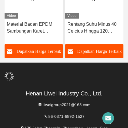
Video
Video
Material Badan EPDM
Rentang Suhu Minus 40
Sambungan Karet
Celcius Hingga 120
Fleksibel Bola Ganda
Celcius Sambungan Karet
yang Dirancang dengan
Fleksibel Bola Ganda
k
Dapatkan Harga Terbaik
Dapatkan Harga Terbaik
Ujung Berflensa
Umur Panjang Dukungan
Memastikan Penyegelan
Kustom OEM
dan Fleksibilitas dalam
Sistem Transportasi
Fluida
Henan Liwei Industry Co., Ltd.
liweigroup2021@163.com
86-0371-6892-1527