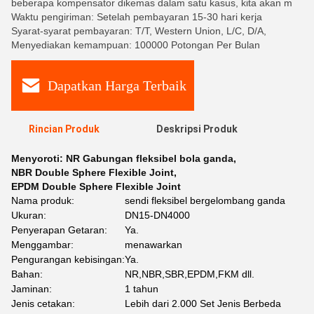
beberapa kompensator dikemas dalam satu kasus, kita akan m
Waktu pengiriman: Setelah pembayaran 15-30 hari kerja
Syarat-syarat pembayaran: T/T, Western Union, L/C, D/A,
Menyediakan kemampuan: 100000 Potongan Per Bulan
Dapatkan Harga Terbaik
Rincian Produk
Deskripsi Produk
Menyoroti:
NR Gabungan fleksibel bola ganda
,
NBR Double Sphere Flexible Joint
,
EPDM Double Sphere Flexible Joint
Nama produk:
sendi fleksibel bergelombang ganda
Ukuran:
DN15-DN4000
Penyerapan Getaran:
Ya.
Menggambar:
menawarkan
Pengurangan kebisingan:
Ya.
Bahan:
NR,NBR,SBR,EPDM,FKM dll.
Jaminan:
1 tahun
Jenis cetakan:
Lebih dari 2.000 Set Jenis Berbeda