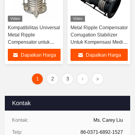
Video
Video
Kompatibilitas Universal
Metal Ripple Compensator
Metal Ripple
Corrugation Stabilizer
Compensator untuk
Untuk Kompensasi Media
media udara tahan
Tugas Berat
Dapatkan Harga
Dapatkan Harga
korosi
Terbaik
Terbaik
1
2
3
Kontak
Kontak:
Ms. Carey Liu
Telp:
86-0371-6892-1527