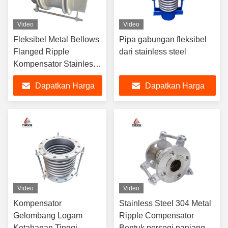
Video
Video
Fleksibel Metal Bellows
Pipa gabungan fleksibel
Flanged Ripple
dari stainless steel
Kompensator Stainless
Steel Pipe Ekspansi
Dapatkan Harga
Dapatkan Harga
Terbaik
Terbaik
Video
Video
Kompensator
Stainless Steel 304 Metal
Gelombang Logam
Ripple Compensator
Ketahanan Tinggi
Bentuk persegi panjang