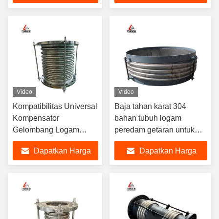
Terbaik
Terbaik
Video
Video
Kompatibilitas Universal
Baja tahan karat 304
Kompensator
bahan tubuh logam
Gelombang Logam
peredam getaran untuk
dengan Bahan Karoseri
daya tahan tinggi dan
Dapatkan Harga
Dapatkan Harga
Baja Rinsing 304 dalam
kinerja
kisaran suhu -10C-
Terbaik
Terbaik
300C