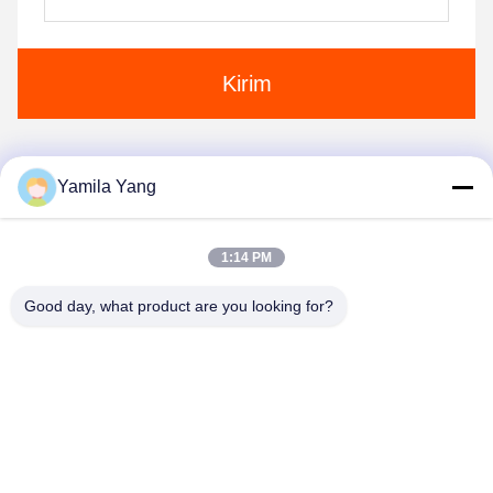
Kirim
Yamila Yang
1
2
3
1:14 PM
Good day, what product are you looking for?
Henan Liwei Industry Co., Ltd.
liweigroup2021@163.com