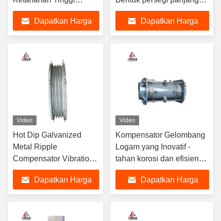
Pengiriman Melalui
Bulat DIN Flange
Dapatkan Harga
Dapatkan Harga
EMS Untuk Kisaran
Suhu -10C- 300C
Terbaik
Terbaik
Video
Video
Hot Dip Galvanized
Kompensator Gelombang
Metal Ripple
Logam yang Inovatif -
Compensator Vibration
tahan korosi dan efisien
Damper Made Of
untuk semua kebutuhan
Dapatkan Harga
Dapatkan Harga
Carbon Steel Flange
Anda
(Dipamper getaran yang
Terbaik
Terbaik
terbuat dari flange baja
karbon)