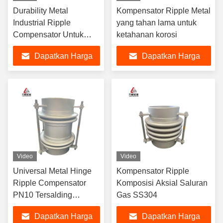
Durability Metal
Kompensator Ripple Metal
Industrial Ripple
yang tahan lama untuk
Compensator Untuk
ketahanan korosi
Ekspansi Pipe Dan
Dapatkan Harga
Dapatkan Harga
Kontraksi
Terbaik
Terbaik
Video
Video
Universal Metal Hinge
Kompensator Ripple
Ripple Compensator
Komposisi Aksial Saluran
PN10 Tersalding
Gas SS304
Berkualitas Tinggi
Dapatkan Harga
Dapatkan Harga