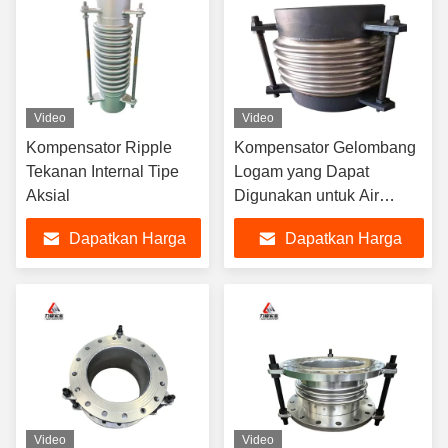
Video
Video
Kompensator Ripple
Kompensator Gelombang
Tekanan Internal Tipe
Logam yang Dapat
Aksial
Digunakan untuk Air
Dengan Daya Tahan
Dapatkan Harga
Dapatkan Harga
Tinggi - 10C- 300C
Terbaik
Terbaik
Video
Video