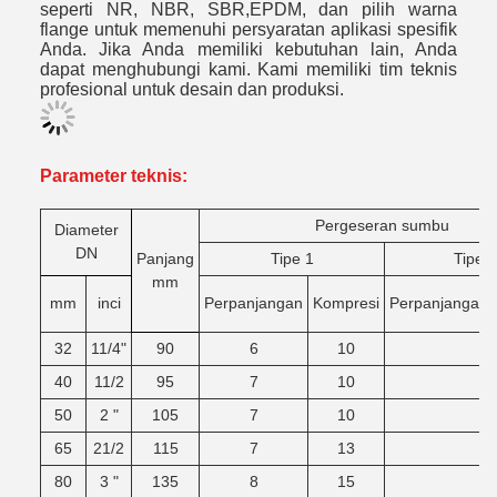
seperti NR, NBR, SBR,EPDM, dan pilih warna
flange untuk memenuhi persyaratan aplikasi spesifik
Anda. Jika Anda memiliki kebutuhan lain, Anda
dapat menghubungi kami. Kami memiliki tim teknis
profesional untuk desain dan produksi.
Parameter teknis:
Pergeseran sumbu
Diameter
DN
Panjang
Tipe 1
Tipe 2
mm
mm
inci
Perpanjangan
Kompresi
Perpanjangan
32
11/4"
90
6
10
40
11/2
95
7
10
50
2 "
105
7
10
65
21/2
115
7
13
80
3 "
135
8
15