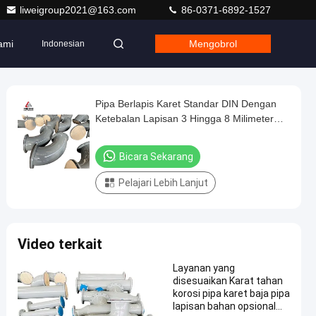
liweigroup2021@163.com
86-0371-6892-1527
ami
Mengobrol
Indonesian
Pipa Berlapis Karet Standar DIN Dengan
Ketebalan Lapisan 3 Hingga 8 Milimeter
Menawarkan Ketahanan Korosi Dan Abrasi
Yang Tahan Lama
Bicara Sekarang
Pelajari Lebih Lanjut
Video terkait
Layanan yang
disesuaikan Karat tahan
korosi pipa karet baja pipa
lapisan bahan opsional