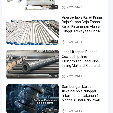
Dalam panjang standar
6m atau disesuaikan
Pipa berlapis karet
00:19
2026-04-27
untuk daya tahan
Pipa Berlapis Karet Kimia
Baja Karbon Baja Tahan
Karat Ketahanan Abrasi
Tinggi Direkayasa untuk
Industri Tahan Lama
Pipa berlapis karet
00:24
2026-03-26
Long Lifespan Rubber
Coated Pipeline
Customized Steel Pipe
Lining Material Opsional
tahan korosi tahan lama
Industri
Pipa berlapis karet
00:20
2026-03-19
Sambungan karet
fleksibel bola tunggal
hitam tahan tekanan 6
hingga 40 bar PN6 PN40
tahan lama dan untuk
sistem perpipaan industri
Sambungan karet fleksibel bol
07:22
2026-03-19