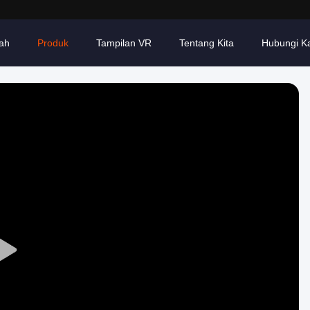
ah
Produk
Tampilan VR
Tentang Kita
Hubungi K
Play
Video