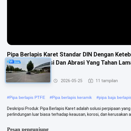
Pipa Berlapis Karet Standar DIN Dengan Kete
Ketahanan Korosi Dan Abrasi Yang Tahan Lam
Pipa berlapis karet
2026-05-25
11 tampilan
#
Pipa berlapis PTFE
#
Pipa berlapis keramik
#
pipa baja berlapis
Deskripsi Produk: Pipa Berlapis Karet adalah solusi perpipaan y
perlindungan luar biasa terhadap keausan, korosi, dan kerusakan aki
Pesan pengunjung